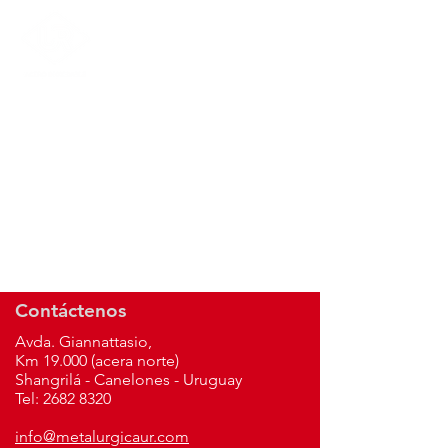
Contáctenos
Avda. Giannattasio,
Km 19.000 (acera norte)
Shangrilá - Canelones - Uruguay
Tel:
2682 8320
info@metalurgicaur.com